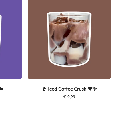
Iced
Coffee
Crush
🤎
✨
☁️
🥤 Iced Coffee Crush 🤎✨
€19,99