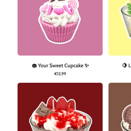
✨
🧁 Your Sweet Cupcake ✨
🍋 
€12,99
🍫
Berry
Choco
Bliss
🍓