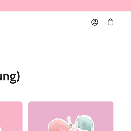
Warenkorb öf
Mein
Account
ung)
🍦
Sugar
Rush
🍩