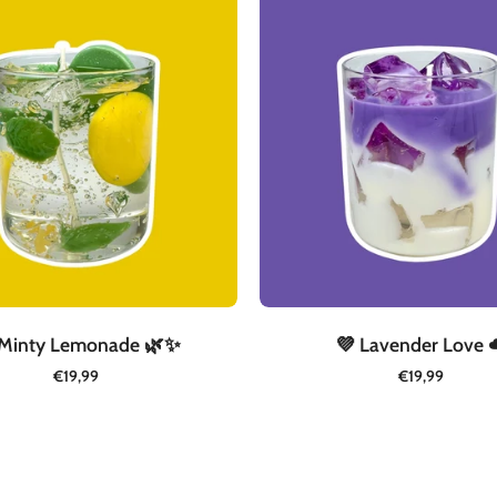
Minty
Lavender
Lemonade
Love
🌿
☁️
✨
 Minty Lemonade 🌿✨
💜 Lavender Love 
€19,99
€19,99