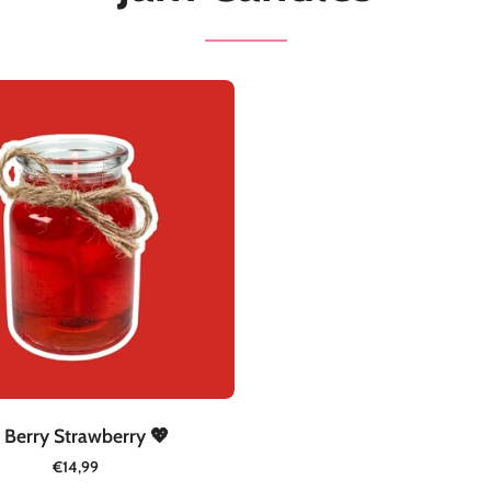
🍓
Berry
Strawberry
💖
 Berry Strawberry 💖
€14,99