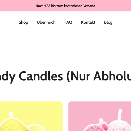
Noch
€35
bis zum kostenlosen Versand
Shop
Über mich
FAQ
Kontakt
Blog
dy Candles (Nur Abhol
🍋
🍦
Lemon
Vanilla
Meringue
Scoop
Mood
🍧