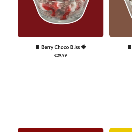
🍫 Berry Choco Bliss 🍓

€29,99
🍹